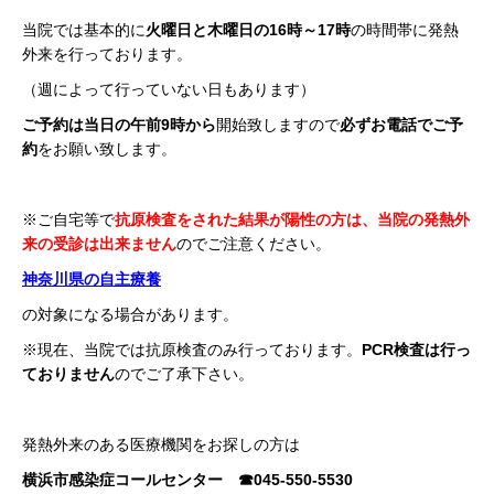
当院では基本的に
火曜日と木曜日の16時～17時
の時間帯に発熱
外来を行っております。
（週によって行っていない日もあります）
ご予約は
当日の午前9時から
開始致しますので
必ずお電話でご予
約
をお願い致します。
※ご自宅等で
抗原検査をされた結果が陽性の方は、当院の発熱外
来の受診は出来ません
のでご注意ください。
神奈川県の自主療養
の対象になる場合があります。
※現在、当院では抗原検査のみ行っております。
PCR検査は行っ
ておりません
のでご了承下さい。
発熱外来のある医療機関をお探しの方は
横浜市感染症コールセンター ☎045-550-5530